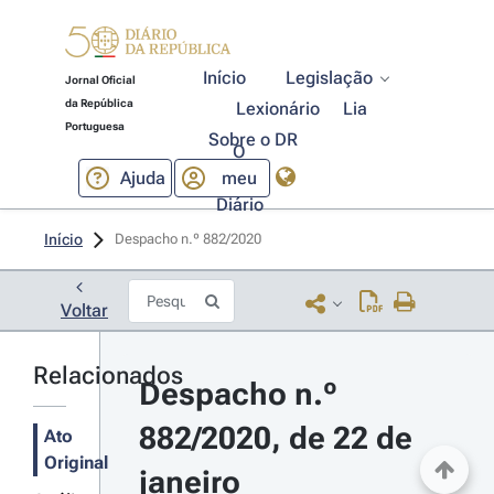
Início
Legislação
Jornal Oficial
da República
Lexionário
Lia
Portuguesa
Sobre o DR
O
Ajuda
meu
Diário
Início
Despacho n.º 882/2020 
Voltar
Relacionados
Despacho n.º 
882/2020, de 22 de 
Ato
Original
janeiro