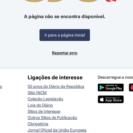
A página não se encontra disponível.
Ir para a página inicial
Reportar erro
Ligações de interesse
Descarregue a nos
io
50 anos do Diário da República
Sítio INCM
Coleção Legislação
Loja do Diário
Sítios de Interesse
Outros Sítios de Publicação
Obrigatória
Jornal Oficial da União Europeia