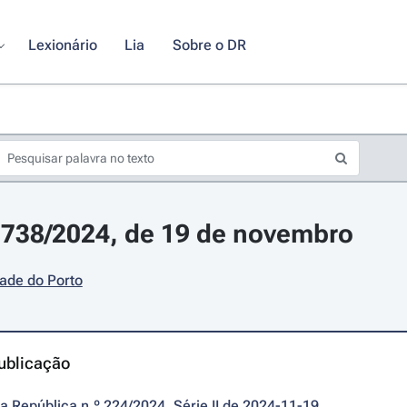
Lexionário
Lia
Sobre o DR
 1738/2024, de 19 de novembro
ade do Porto
ublicação
da República n.º 224/2024, Série II de 2024-11-19