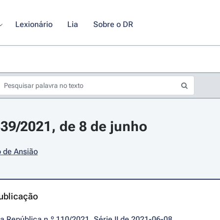
Lexionário
Lia
Sobre o DR
 639/2021, de 8 de junho
 de Ansião
ublicação
da República n.º 110/2021, Série II de 2021-06-08