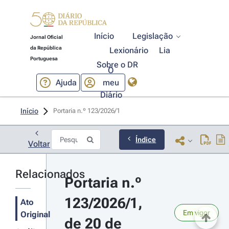
Início
Legislação
Jornal Oficial
da República
Lexionário
Lia
Portuguesa
Sobre o DR
O
Ajuda
meu
Diário
Início
Portaria n.º 123/2026/1 
Índice
Voltar
Relacionados
Portaria n.º 
123/2026/1, 
Ato
Em vigor
Original
de 20 de 