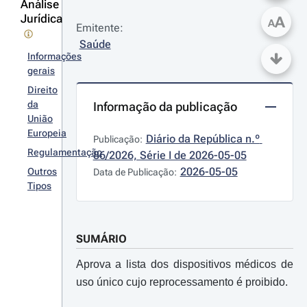
Análise
Jurídica
A
A
Emitente:
Saúde
Informações
gerais
Direito
da
Informação da publicação
União
Europeia
Diário da República n.º 
Publicação:
Regulamentação
86/2026, Série I de 2026-05-05
2026-05-05
Outros
Data de Publicação:
Tipos
SUMÁRIO
Aprova a lista dos dispositivos médicos de
uso único cujo reprocessamento é proibido.