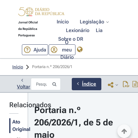
Início
Legislação
Jornal Oficial
da República
Lexionário
Lia
Portuguesa
Sobre o DR
O
Ajuda
meu
Diário
Início
Portaria n.º 206/2026/1 
Índice
Voltar
Relacionados
Portaria n.º 
206/2026/1, de 5 de 
Ato
Original
maio