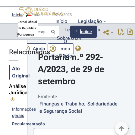
Início
Portaria n.º 292-A/2023 
Início
Legislação
Jornal Oficial
da República
Lexionário
Lia
Índice
Voltar
Portuguesa
Sobre o DR
O
Ajuda
meu
Relacionados
Portaria n.º 292-
Diário
A/2023, de 29 de 
Ato
Original
setembro
Análise
Jurídica
Emitente:
Finanças e Trabalho, Solidariedade 
Informações
e Segurança Social
gerais
Regulamentação