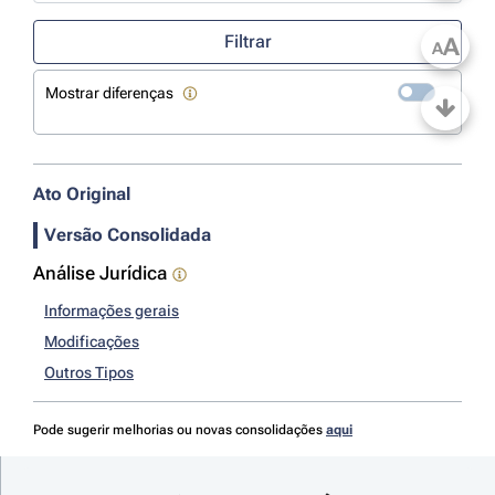
Use a tecla de seta para baixo para abrir o calendário; Use as tecla
Filtrar
A
A
Mostrar diferenças
Ato Original
Versão Consolidada
Análise Jurídica
Informações gerais
Modificações
Outros Tipos
Pode sugerir melhorias ou novas consolidações
aqui