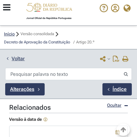
Jornal Oficial da República Portuguesa
Início
Versão consolidada
Decreto de Aprovação da Constituição 
/
Artigo 20.º
Voltar
Alterações
Índice
Ocultar
Relacionados
Versão à data de