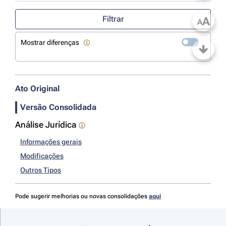
Use a tecla de seta para baixo para abrir o calendário; Use as tecla
Filtrar
A
A
Mostrar diferenças
Ato Original
Versão Consolidada
Análise Jurídica
Informações gerais
Modificações
Outros Tipos
Pode sugerir melhorias ou novas consolidações
aqui