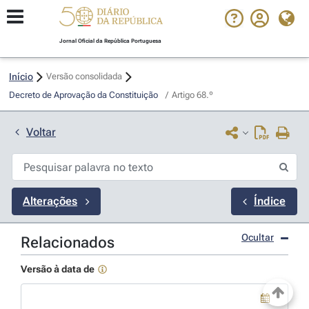
Jornal Oficial da República Portuguesa
Início
Versão consolidada
Decreto de Aprovação da Constituição 
/
Artigo 68.º
Voltar
Alterações
Índice
Ocultar
Relacionados
Versão à data de