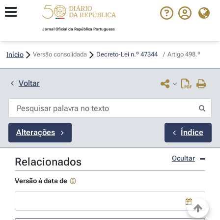
Jornal Oficial da República Portuguesa
Início
Versão consolidada
Decreto-Lei n.º 47344 
/
Artigo 498.º
Voltar
Alterações
Índice
Ocultar
Relacionados
Versão à data de
Use a tecla de seta para baixo para abrir o calendário; Use as tecla