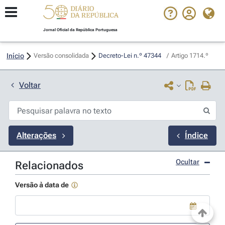
Jornal Oficial da República Portuguesa
Início
Versão consolidada
Decreto-Lei n.º 47344 
/
Artigo 1714.º
Voltar
Alterações
Índice
Ocultar
Relacionados
Versão à data de
Use a tecla de seta para baixo para abrir o calendário; Use as tecla