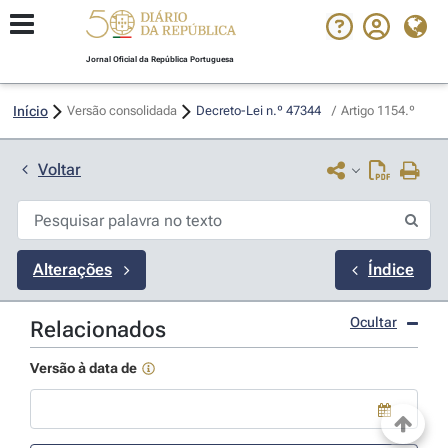
Jornal Oficial da República Portuguesa
Início
Versão consolidada
Decreto-Lei n.º 47344 
/
Artigo 1154.º
Voltar
Alterações
Índice
Ocultar
Relacionados
Versão à data de
Use a tecla de seta para baixo para abrir o calendário; Use as tecla