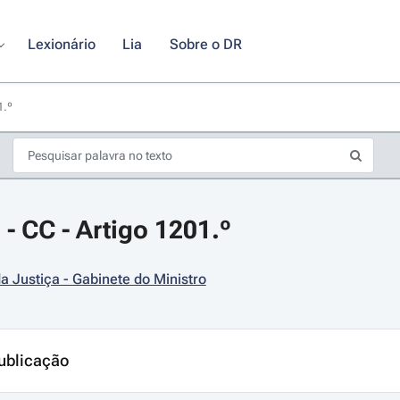
Lexionário
Lia
Sobre o DR
1.º
 - CC - Artigo 1201.º
da Justiça - Gabinete do Ministro
s de seta para navegar pelos dias do calendário; Use cmd ou ctrl + seta p
ublicação