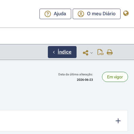
Ajuda
O meu Diário
Índice
Data da última alteração:
Em vigor
2026-06-23
ara a direita ou esquerda para navegar pelos meses; Use cmd ou ctrl + set