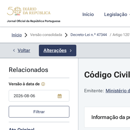
Início
Legislação
Jornal Oficial da República Portuguesa
Início
Versão consolidada
Decreto-Lei n.º 47344 
/
Artigo 120
Voltar
Alterações
Relacionados
Código Civil
Versão à data de
Emitente:
Ministério 
Use a tecla de seta para baixo para abrir o calendário; Use as tecla
Filtrar
Informação da p
Ato Original