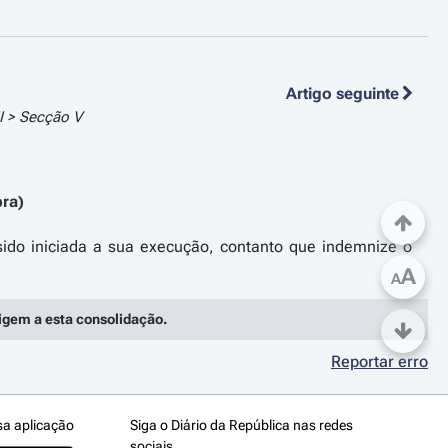
Artigo seguinte
II > Secção V
bra)
sido iniciada a sua execução, contanto que indemnize o
A
A
rigem a esta consolidação.
Reportar erro
sa aplicação
Siga o Diário da República nas redes
sociais