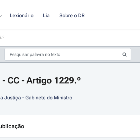
Lexionário
Lia
Sobre o DR
9.º
 - CC - Artigo 1229.º
da Justiça - Gabinete do Ministro
s de seta para navegar pelos dias do calendário; Use cmd ou ctrl + seta p
ublicação