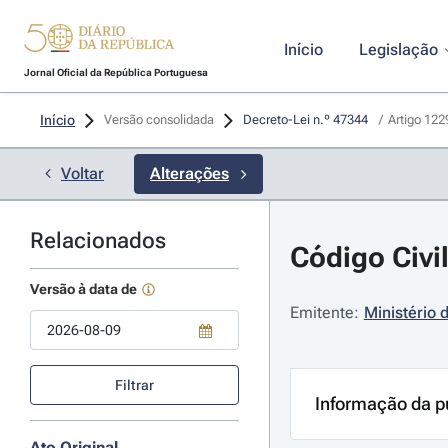
Início
Legislação
Jornal Oficial da República Portuguesa
Início
Versão consolidada
Decreto-Lei n.º 47344 
/
Artigo 122
Voltar
Alterações
Relacionados
Código Civil
Versão à data de
Emitente:
Ministério 
Use a tecla de seta para baixo para abrir o calendário; Use as tecla
Filtrar
Informação da p
Ato Original