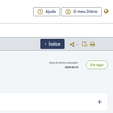
Ajuda
O meu Diário
Índice
Data da última alteração:
Em vigor
2026-06-23
ara a direita ou esquerda para navegar pelos meses; Use cmd ou ctrl + set