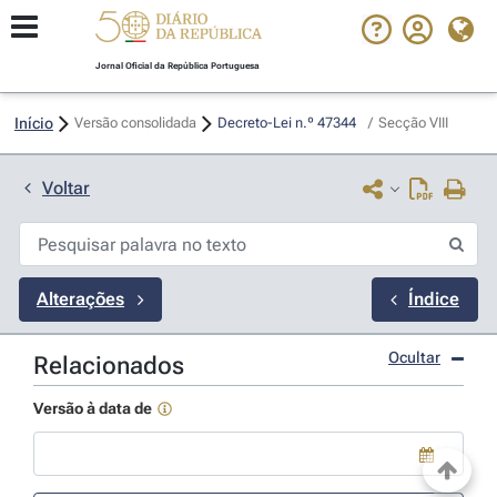
Jornal Oficial da República Portuguesa
Início
Versão consolidada
Decreto-Lei n.º 47344 
/
Secção VIII
Voltar
Alterações
Índice
Ocultar
Relacionados
Versão à data de
Use a tecla de seta para baixo para abrir o calendário; Use as tecla