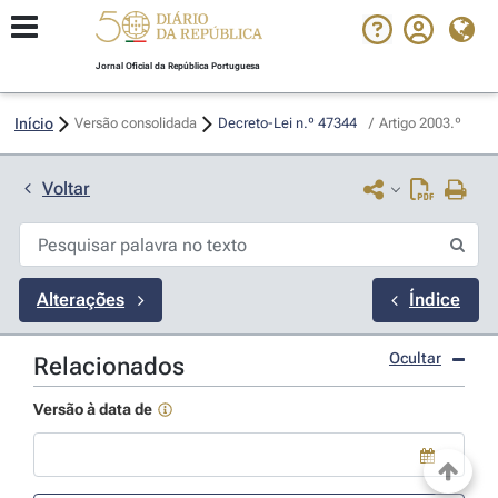
Jornal Oficial da República Portuguesa
Início
Versão consolidada
Decreto-Lei n.º 47344 
/
Artigo 2003.º
Voltar
Alterações
Índice
Ocultar
Relacionados
Versão à data de
Use a tecla de seta para baixo para abrir o calendário; Use as tecla