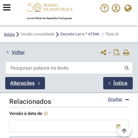
Jornal Oficial da República Portuguesa
Início
Versão consolidada
Decreto-Lei n.º 47344 
/
Título III
Voltar
Alterações
Índice
Ocultar
Relacionados
Versão à data de
Use a tecla de seta para baixo para abrir o calendário; Use as tecla