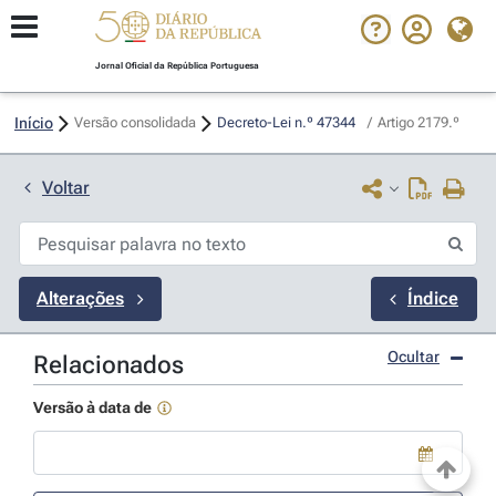
Jornal Oficial da República Portuguesa
Início
Versão consolidada
Decreto-Lei n.º 47344 
/
Artigo 2179.º
Voltar
Alterações
Índice
Ocultar
Relacionados
Versão à data de
Use a tecla de seta para baixo para abrir o calendário; Use as tecla