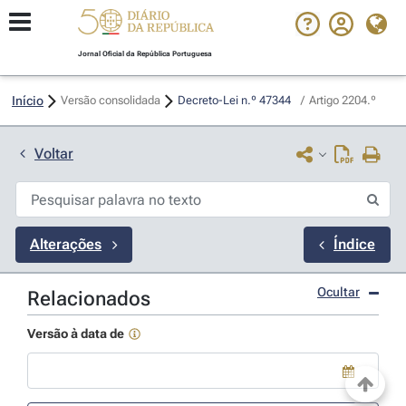
Jornal Oficial da República Portuguesa
Início
Versão consolidada
Decreto-Lei n.º 47344 
/
Artigo 2204.º
Voltar
Alterações
Índice
Ocultar
Relacionados
Versão à data de
Use a tecla de seta para baixo para abrir o calendário; Use as tecla