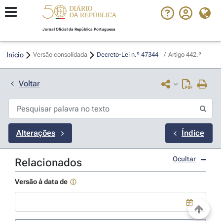
Jornal Oficial da República Portuguesa
Início
Versão consolidada
Decreto-Lei n.º 47344 
/
Artigo 442.º
Voltar
Alterações
Índice
Ocultar
Relacionados
Versão à data de
Use a tecla de seta para baixo para abrir o calendário; Use as tecla