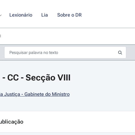
Lexionário
Lia
Sobre o DR
I
 - CC - Secção VIII
da Justiça - Gabinete do Ministro
s de seta para navegar pelos dias do calendário; Use cmd ou ctrl + seta p
ublicação