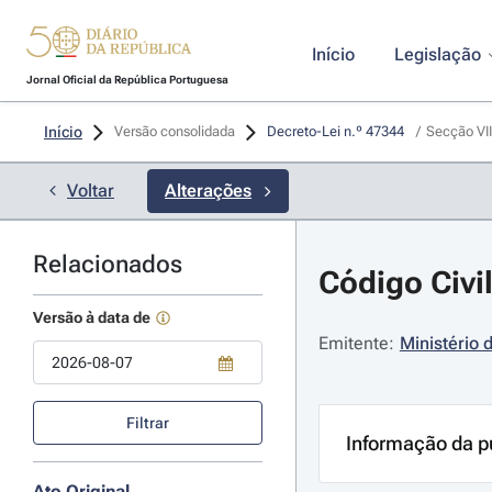
Início
Legislação
Jornal Oficial da República Portuguesa
Início
Versão consolidada
Decreto-Lei n.º 47344 
/
Secção VII
Voltar
Alterações
Relacionados
Código Civil
Versão à data de
Emitente:
Ministério 
Use a tecla de seta para baixo para abrir o calendário; Use as tecla
Filtrar
Informação da p
Ato Original