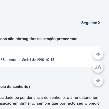
Seguinte
icos não abrangidos na secção precedente
1º Suplemento, Série I de 1990-10-15
A
A
cia do senhorio)
ucidade ou por denúncia do senhorio, o arrendatário tem
nsação em dinheiro, sempre que por facto seu o prédio