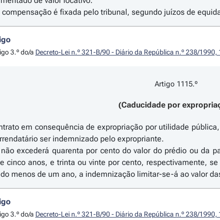
mentado de valor locativo.
a compensação é fixada pelo tribunal, segundo juízos de equi
igo
igo 3.º do/a
Decreto-Lei n.º 321-B/90 - Diário da República n.º 238/1990,
Artigo 1115.º
(Caducidade por expropria
trato em consequência de expropriação por utilidade públic
arrendatário ser indemnizado pelo expropriante.
não excederá quarenta por cento do valor do prédio ou da pa
e cinco anos, e trinta ou vinte por cento, respectivamente, s
do menos de um ano, a indemnização limitar-se-á ao valor das 
igo
igo 3.º do/a
Decreto-Lei n.º 321-B/90 - Diário da República n.º 238/1990,