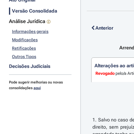
Versão Consolidada
Análise Jurídica
Anterior
Informações gerais
Modificações
Arrend
Retificações
Outros Tipos
Alterações ao art
Decisões Judiciais
Revogado
pelo/a Art
Pode sugerir melhorias ou novas
consolidações
aqui
1. Salvo no caso d
direito, sem preju