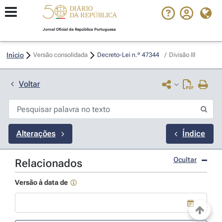
Jornal Oficial da República Portuguesa
Início
Versão consolidada
Decreto-Lei n.º 47344 
/
Divisão III
Voltar
Alterações
Índice
Ocultar
Relacionados
Versão à data de
Use a tecla de seta para baixo para abrir o calendário; Use as tecla