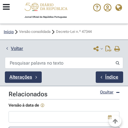
Jornal Oficial da República Portuguesa
Início
Versão consolidada
Decreto-Lei n.º 47344 
Voltar
Alterações
Índice
Ocultar
Relacionados
Versão à data de
Use a tecla de seta para baixo para abrir o calendário; Use as tecla