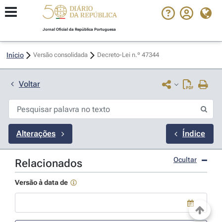
Jornal Oficial da República Portuguesa
Início
Versão consolidada
Decreto-Lei n.º 47344 
Voltar
Alterações
Índice
Ocultar
Relacionados
Versão à data de
Use a tecla de seta para baixo para abrir o calendário; Use as tecla