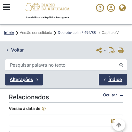
Jornal Oficial da República Portuguesa
Início
Versão consolidada
Decreto-Lei n.º 492/88 
/
Capítulo V
Voltar
Alterações
Índice
Ocultar
Relacionados
Versão à data de
Use a tecla de seta para baixo para abrir o calendário; Use as tecla