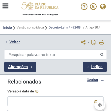
Jornal Oficial da República Portuguesa
Início
Versão consolidada
Decreto-Lei n.º 492/88 
/
Artigo 30.º
Voltar
Alterações
Índice
Ocultar
Relacionados
Versão à data de
Use a tecla de seta para baixo para abrir o calendário; Use as tecla