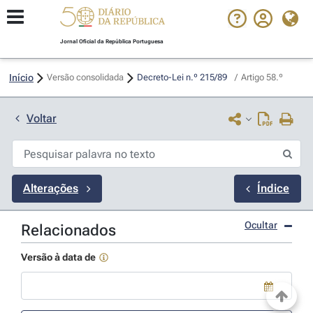
Jornal Oficial da República Portuguesa
Início
Versão consolidada
Decreto-Lei n.º 215/89 
/
Artigo 58.º
Voltar
Alterações
Índice
Ocultar
Relacionados
Versão à data de
Use a tecla de seta para baixo para abrir o calendário; Use as tecla