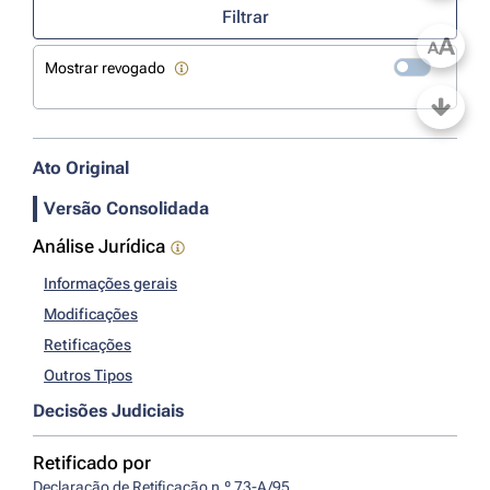
Filtrar
A
A
Mostrar revogado
Ato Original
Versão Consolidada
Análise Jurídica
Informações gerais
Modificações
Retificações
Outros Tipos
Decisões Judiciais
Retificado por
Declaração de Retificação n.º 73-A/95