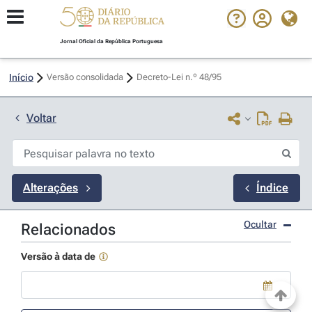
Jornal Oficial da República Portuguesa
Início
Versão consolidada
Decreto-Lei n.º 48/95 
Voltar
Alterações
Índice
Ocultar
Relacionados
Versão à data de
Use a tecla de seta para baixo para abrir o calendário; Use as tecla