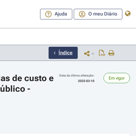
Ajuda
O meu Diário
Índice
as de custo e 
Data da última alteração:
Em vigor
2025-03-10
blico - 
ara a direita ou esquerda para navegar pelos meses; Use cmd ou ctrl + set