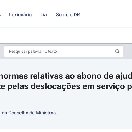
Lexionário
Lia
Sobre o DR
normas relativas ao abono de ajud
te pelas deslocações em serviço pú
s de seta para navegar pelos dias do calendário; Use cmd ou ctrl + seta p
 do Conselho de Ministros