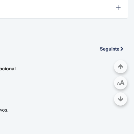
Seguinte
acional
A
A