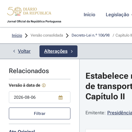
Início
Legislação
Jornal Oficial da República Portuguesa
Início
Versão consolidada
Decreto-Lei n.º 106/98 
/
Capítulo II
Voltar
Alterações
Relacionados
Estabelece 
de transpor
Versão à data de
Capítulo II
Use a tecla de seta para baixo para abrir o calendário; Use as tecla
Emitente:
Presidência
Filtrar
Ato Original