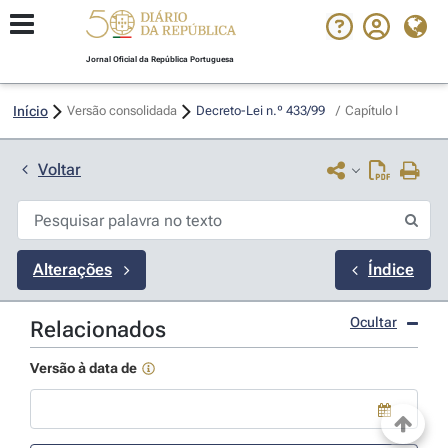
Jornal Oficial da República Portuguesa
Início
Versão consolidada
Decreto-Lei n.º 433/99 
/
Capítulo I
Voltar
Alterações
Índice
Ocultar
Relacionados
Versão à data de
Use a tecla de seta para baixo para abrir o calendário; Use as tecla