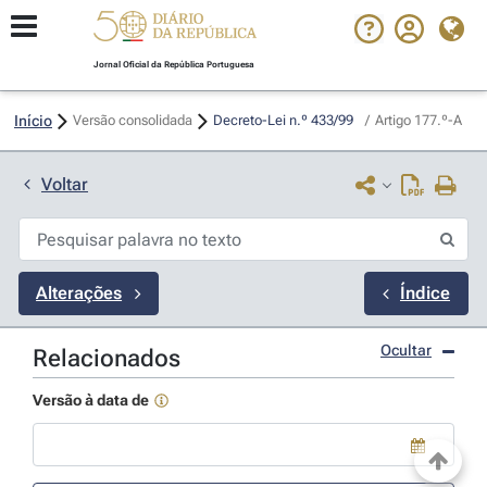
Jornal Oficial da República Portuguesa
Início
Versão consolidada
Decreto-Lei n.º 433/99 
/
Artigo 177.º-A
Voltar
Alterações
Índice
Ocultar
Relacionados
Versão à data de
Use a tecla de seta para baixo para abrir o calendário; Use as tecla