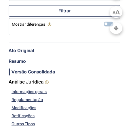
Use a tecla de seta para baixo para abrir o calendário; Use as tecla
Filtrar
A
A
Mostrar diferenças
Ato Original
Resumo
Versão Consolidada
Análise Jurídica
Informações gerais
Regulamentação
Modificações
Retificações
Outros Tipos