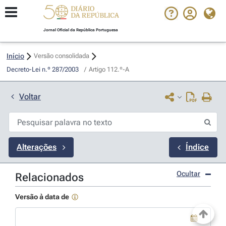
Jornal Oficial da República Portuguesa
Início
Versão consolidada
Decreto-Lei n.º 287/2003 
/
Artigo 112.º-A
Voltar
Alterações
Índice
Ocultar
Relacionados
Versão à data de