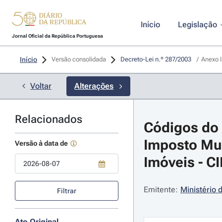
Início
Legislação
Jornal Oficial da República Portuguesa
Início
Versão consolidada
Decreto-Lei n.º 287/2003 
/
Anexo I
Voltar
Alterações
Relacionados
Códigos do 
Imposto Mun
Versão à data de
Imóveis - CI
Use a tecla de seta para baixo para abrir o calendário; Use as tecla
Emitente:
Ministério 
Filtrar
Ato Original