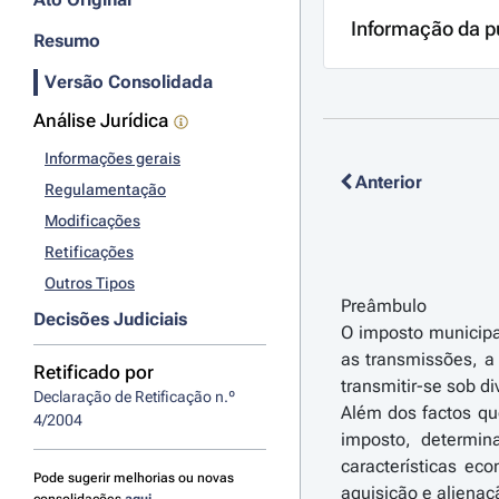
Informação da p
Resumo
Versão Consolidada
Análise Jurídica
Informações gerais
Anterior
Regulamentação
Modificações
Retificações
Outros Tipos
Preâmbulo
Decisões Judiciais
O imposto municipal
as transmissões, a 
Retificado por
transmitir-se sob di
Declaração de Retificação n.º 
Além dos factos que
4/2004
imposto, determin
características e
Pode sugerir melhorias ou novas
aquisição e alienaç