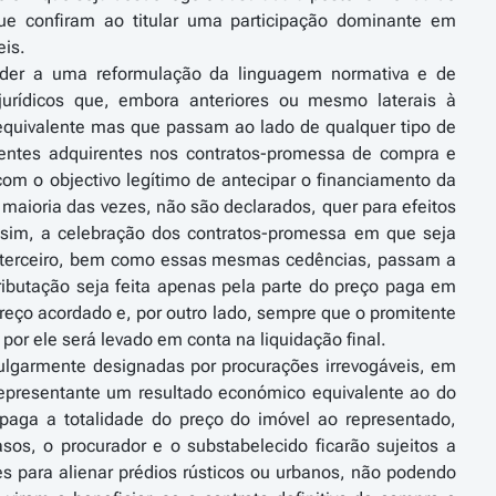
ue confiram ao titular uma participação dominante em
eis.
ceder a uma reformulação da linguagem normativa e de
 jurídicos que, embora anteriores ou mesmo laterais à
 equivalente mas que passam ao lado de qualquer tipo de
itentes adquirentes nos contratos-promessa de compra e
com o objectivo legítimo de antecipar o financiamento da
 maioria das vezes, não são declarados, quer para efeitos
Assim, a celebração dos contratos-promessa em que seja
 a terceiro, bem como essas mesmas cedências, passam a
tributação seja feita apenas pela parte do preço paga em
reço acordado e, por outro lado, sempre que o promitente
 por ele será levado em conta na liquidação final.
 vulgarmente designadas por procurações irrevogáveis, em
 representante um resultado económico equivalente ao do
 paga a totalidade do preço do imóvel ao representado,
os, o procurador e o substabelecido ficarão sujeitos a
s para alienar prédios rústicos ou urbanos, não podendo