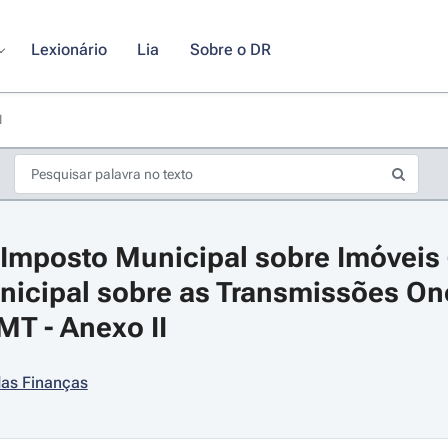
Lexionário
Lia
Sobre o DR
I
Imposto Municipal sobre Imóveis - 
icipal sobre as Transmissões One
MT - Anexo II
s de seta para navegar pelos dias do calendário; Use cmd ou ctrl + seta p
das Finanças