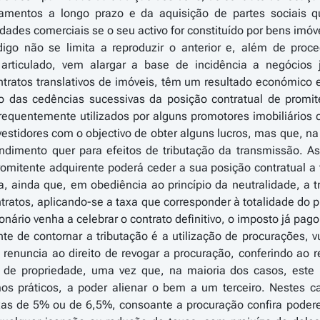
damentos a longo prazo e da aquisição de partes sociais q
ades comerciais se o seu activo for constituído por bens imóv
igo não se limita a reproduzir o anterior e, além de pro
 articulado, vem alargar a base de incidência a negócios
ntratos translativos de imóveis, têm um resultado económico
so das cedências sucessivas da posição contratual de prom
equentemente utilizados por alguns promotores imobiliários 
vestidores com o objectivo de obter alguns lucros, mas que, na
endimento quer para efeitos de tributação da transmissão. 
romitente adquirente poderá ceder a sua posição contratual
ia, ainda que, em obediência ao princípio da neutralidade, a 
ratos, aplicando-se a taxa que corresponder à totalidade do p
nário venha a celebrar o contrato definitivo, o imposto já pago
te de contornar a tributação é a utilização de procurações,
 renuncia ao direito de revogar a procuração, conferindo ao
to de propriedade, uma vez que, na maioria dos casos, este
s práticos, a poder alienar o bem a um terceiro. Nestes cas
axas de 5% ou de 6,5%, consoante a procuração confira podere