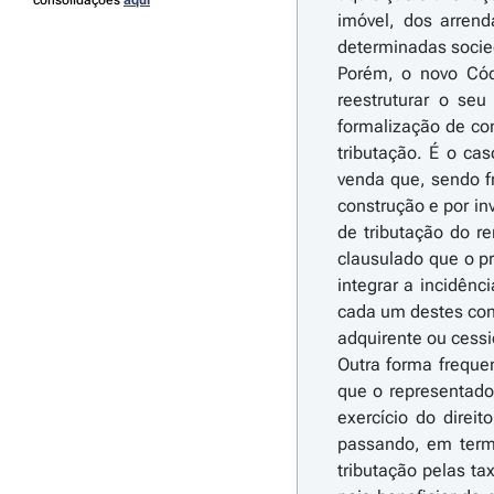
consolidações
aqui
imóvel, dos arren
determinadas socied
Porém, o novo Cód
reestruturar o seu
formalização de co
tributação. É o ca
venda que, sendo fr
construção e por in
de tributação do r
clausulado que o p
integrar a incidênc
cada um destes cont
adquirente ou cessio
Outra forma frequen
que o representado
exercício do direi
passando, em termo
tributação pelas t