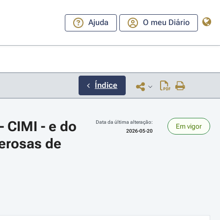
Ajuda
O meu Diário
Índice
CIMI - e do 
Data da última alteração:
Em vigor
2026-05-20
rosas de 
ara a direita ou esquerda para navegar pelos meses; Use cmd ou ctrl + set