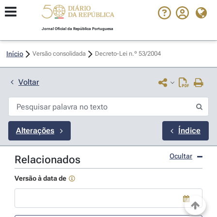
Jornal Oficial da República Portuguesa
Início
Versão consolidada
Decreto-Lei n.º 53/2004 
Voltar
Alterações
Índice
Ocultar
Relacionados
Versão à data de
Use a tecla de seta para baixo para abrir o calendário; Use as tecla