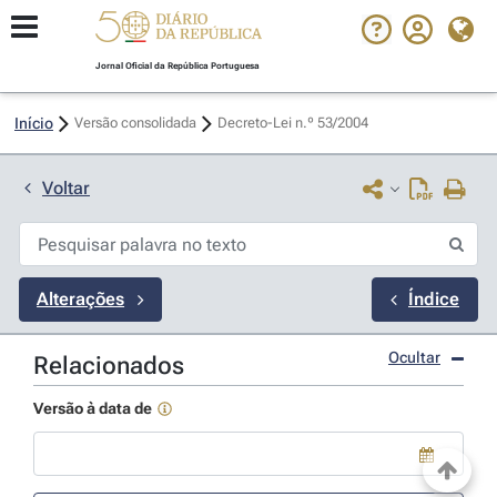
Jornal Oficial da República Portuguesa
Início
Versão consolidada
Decreto-Lei n.º 53/2004 
Voltar
Alterações
Índice
Ocultar
Relacionados
Versão à data de
Use a tecla de seta para baixo para abrir o calendário; Use as tecla