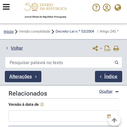
Jornal Oficial da República Portuguesa
Início
Versão consolidada
Decreto-Lei n.º 53/2004 
/
Artigo 245.º
Voltar
Alterações
Índice
Ocultar
Relacionados
Versão à data de
Use a tecla de seta para baixo para abrir o calendário; Use as tecla