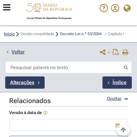
Jornal Oficial da República Portuguesa
Início
Versão consolidada
Decreto-Lei n.º 53/2004 
/
Capítulo I
Voltar
Alterações
Índice
Ocultar
Relacionados
Versão à data de
Use a tecla de seta para baixo para abrir o calendário; Use as tecla