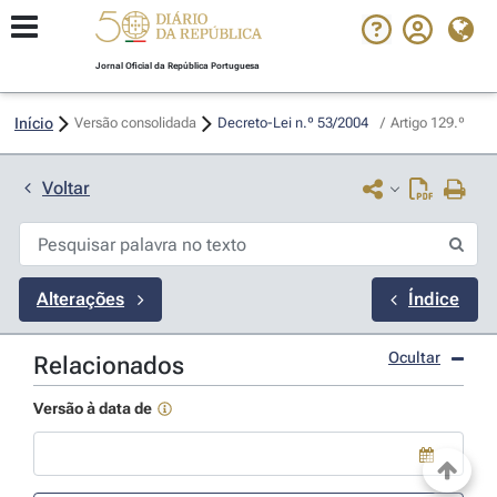
Jornal Oficial da República Portuguesa
Início
Versão consolidada
Decreto-Lei n.º 53/2004 
/
Artigo 129.º
Voltar
Alterações
Índice
Ocultar
Relacionados
Versão à data de
Use a tecla de seta para baixo para abrir o calendário; Use as tecla