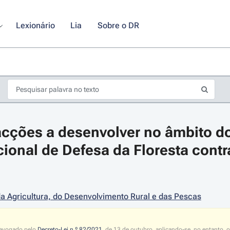
Lexionário
Lia
Sobre o DR
cções a desenvolver no âmbito do
ional de Defesa da Floresta contra
s de seta para navegar pelos dias do calendário; Use cmd ou ctrl + seta p
da Agricultura, do Desenvolvimento Rural e das Pescas
 revogado pelo
Decreto-Lei n.º 82/2021
, de 13 de outubro, aplicando-se, no entanto, o