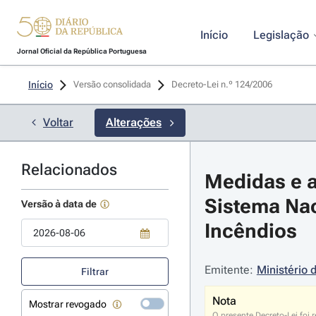
Início
Legislação
Jornal Oficial da República Portuguesa
Início
Versão consolidada
Decreto-Lei n.º 124/2006 
Voltar
Alterações
Relacionados
Medidas e a
Sistema Nac
Versão à data de
Incêndios
Use a tecla de seta para baixo para abrir o calendário; Use as tecla
Emitente:
Ministério 
Filtrar
Nota
Mostrar revogado
O presente Decreto-Lei foi