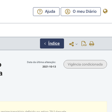
Ajuda
O meu Diário
Índice
 
Data da última alteração:
Vigência condicionada
2021-10-13
 
ara a direita ou esquerda para navegar pelos meses; Use cmd ou ctrl + set
 regime transitório definido no artigo 79.º daquele.