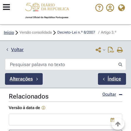
Jornal Oficial da República Portuguesa
Início
Versão consolidada
Decreto-Lei n.º 8/2007 
/
Artigo 3.º
Voltar
Alterações
Índice
Ocultar
Relacionados
Versão à data de
Use a tecla de seta para baixo para abrir o calendário; Use as tecla