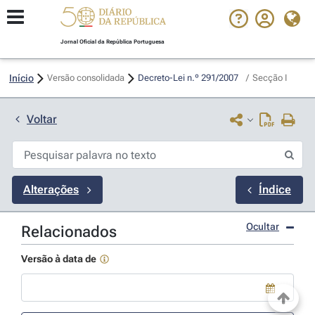
Jornal Oficial da República Portuguesa
Início
Versão consolidada
Decreto-Lei n.º 291/2007 
/
Secção I
Voltar
Alterações
Índice
Ocultar
Relacionados
Versão à data de
Use a tecla de seta para baixo para abrir o calendário; Use as tecla