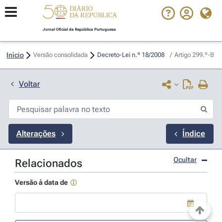
Jornal Oficial da República Portuguesa
Início
Versão consolidada
Decreto-Lei n.º 18/2008 
/
Artigo 299.º-B
Voltar
Alterações
Índice
Ocultar
Relacionados
Versão à data de
Use a tecla de seta para baixo para abrir o calendário; Use as tecla