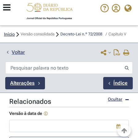
Jornal Oficial da República Portuguesa
Início
Versão consolidada
Decreto-Lei n.º 72/2008 
/
Capítulo V
Voltar
Alterações
Índice
Ocultar
Relacionados
Versão à data de
Use a tecla de seta para baixo para abrir o calendário; Use as tecla