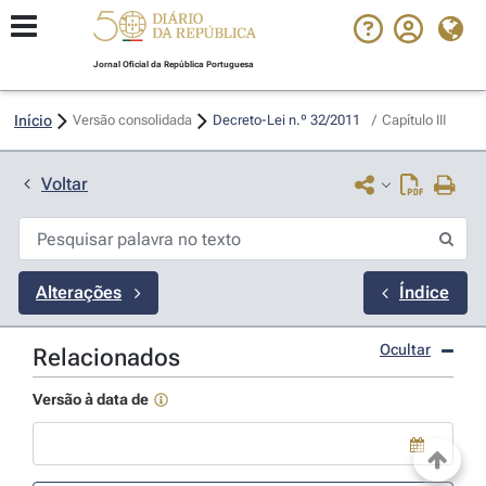
Jornal Oficial da República Portuguesa
Início
Versão consolidada
Decreto-Lei n.º 32/2011 
/
Capítulo III
Voltar
Alterações
Índice
Ocultar
Relacionados
Versão à data de
Use a tecla de seta para baixo para abrir o calendário; Use as tecla