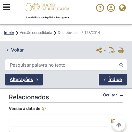
Jornal Oficial da República Portuguesa
Início
Versão consolidada
Decreto-Lei n.º 128/2014 
Voltar
Alterações
Índice
Ocultar
Relacionados
Versão à data de
Use a tecla de seta para baixo para abrir o calendário; Use as tecla