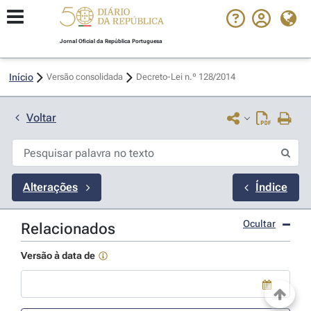
Jornal Oficial da República Portuguesa
Início
Versão consolidada
Decreto-Lei n.º 128/2014 
Voltar
Alterações
Índice
Ocultar
Relacionados
Versão à data de
Use a tecla de seta para baixo para abrir o calendário; Use as tecla