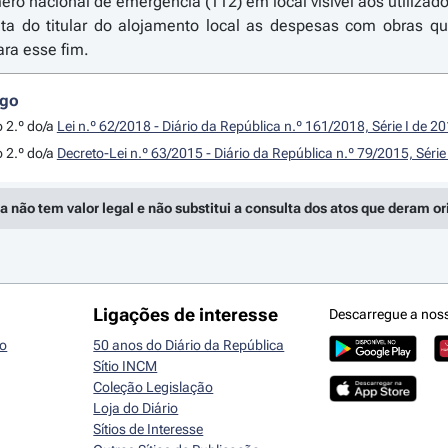
ero nacional de emergência (112) em local visível aos utilizado
ta do titular do alojamento local as despesas com obras q
ara esse fim.
igo
o 2.º do/a
Lei n.º 62/2018 - Diário da República n.º 161/2018, Série I de 
o 2.º do/a
Decreto-Lei n.º 63/2015 - Diário da República n.º 79/2015, Séri
a não tem valor legal e não substitui a consulta dos atos que deram o
Ligações de interesse
Descarregue a nos
io
50 anos do Diário da República
Sítio INCM
Coleção Legislação
Loja do Diário
Sítios de Interesse