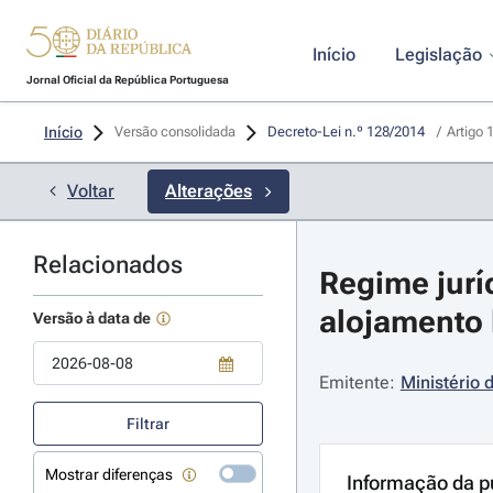
Início
Legislação
Jornal Oficial da República Portuguesa
Início
Versão consolidada
Decreto-Lei n.º 128/2014 
/
Artigo 
Voltar
Alterações
Relacionados
Regime jurí
alojamento l
Versão à data de
Emitente:
Ministério
Use a tecla de seta para baixo para abrir o calendário; Use as tecla
Filtrar
Mostrar diferenças
Informação da p