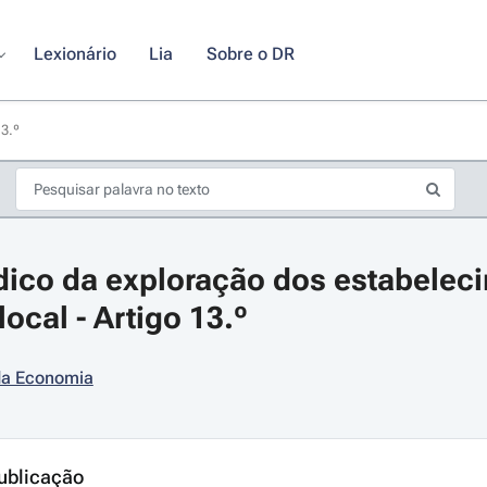
Lexionário
Lia
Sobre o DR
13.º
dico da exploração dos estabeleci
ocal - Artigo 13.º
 da Economia
s de seta para navegar pelos dias do calendário; Use cmd ou ctrl + seta p
ublicação