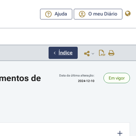
Ajuda
O meu Diário
Índice
mentos de 
Data da última alteração:
Em vigor
2024-12-10
ara a direita ou esquerda para navegar pelos meses; Use cmd ou ctrl + set