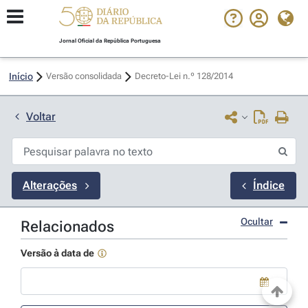
Jornal Oficial da República Portuguesa
Início
Versão consolidada
Decreto-Lei n.º 128/2014 
Voltar
Alterações
Índice
Ocultar
Relacionados
Versão à data de
Use a tecla de seta para baixo para abrir o calendário; Use as tecla