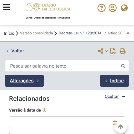
Jornal Oficial da República Portuguesa
Início
Versão consolidada
Decreto-Lei n.º 128/2014 
/
Artigo 20.º-A
Voltar
Alterações
Índice
Ocultar
Relacionados
Versão à data de
Use a tecla de seta para baixo para abrir o calendário; Use as tecla