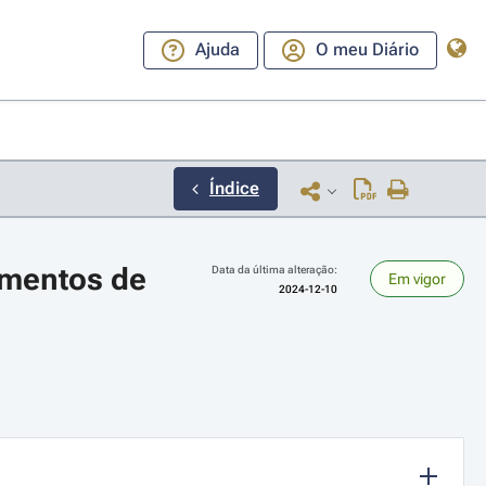
Ajuda
O meu Diário
Índice
mentos de 
Data da última alteração:
Em vigor
2024-12-10
ara a direita ou esquerda para navegar pelos meses; Use cmd ou ctrl + set