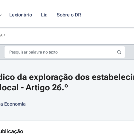
Lexionário
Lia
Sobre o DR
26.º
dico da exploração dos estabeleci
ocal - Artigo 26.º
 da Economia
s de seta para navegar pelos dias do calendário; Use cmd ou ctrl + seta p
ublicação