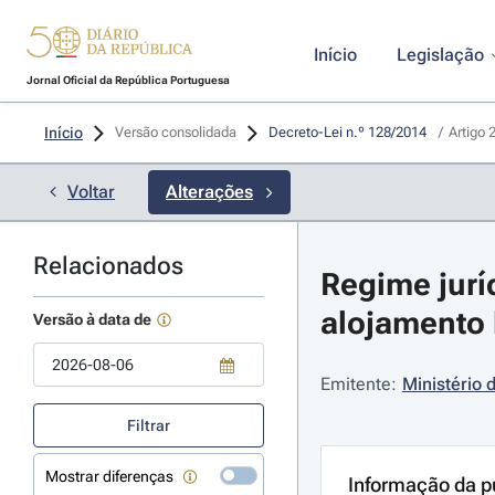
Início
Legislação
Jornal Oficial da República Portuguesa
Início
Versão consolidada
Decreto-Lei n.º 128/2014 
/
Artigo 
Voltar
Alterações
Relacionados
Regime jurí
alojamento l
Versão à data de
Emitente:
Ministério
Use a tecla de seta para baixo para abrir o calendário; Use as tecla
Filtrar
Mostrar diferenças
Informação da p